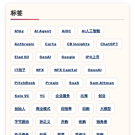
标签
A16z
AI Agent
AIGC
AI人工智能
Anthropic
Carta
CB Insights
ChatGPT
Elad Gil
GenAI
Google
IPO上市
IT桔子
NFX
NFX Capital
OpenAI
PitchBook
Preqin
SaaS
Sam Altman
Solo VC
YC
企业服务
出海
创业
创始人
商业模式
回报率
回购
大模型
字节跳动
孙正义
并购
收购
独角兽
电子商务
知乎
股票
英伟达
软银