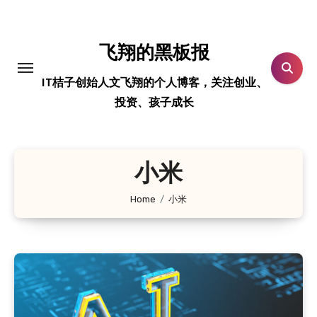
跳
转
到
飞翔的黑板报
内
IT桔子创始人文飞翔的个人博客，关注创业、
容
投资、孩子成长
小米
Home
小米