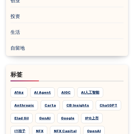
创业
投资
生活
自留地
标签
A16z
AI Agent
AIGC
AI人工智能
Anthropic
Carta
CB Insights
ChatGPT
Elad Gil
GenAI
Google
IPO上市
IT桔子
NFX
NFX Capital
OpenAI