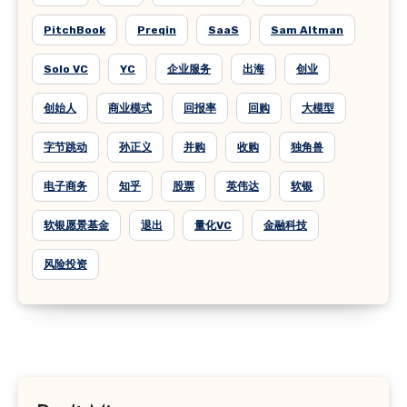
PitchBook
Preqin
SaaS
Sam Altman
Solo VC
YC
企业服务
出海
创业
创始人
商业模式
回报率
回购
大模型
字节跳动
孙正义
并购
收购
独角兽
电子商务
知乎
股票
英伟达
软银
软银愿景基金
退出
量化VC
金融科技
风险投资