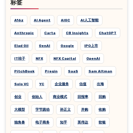
标签
A16z
AI Agent
AIGC
AI人工智能
Anthropic
Carta
CB Insights
ChatGPT
Elad Gil
GenAI
Google
IPO上市
IT桔子
NFX
NFX Capital
OpenAI
PitchBook
Preqin
SaaS
Sam Altman
Solo VC
YC
企业服务
估值
出海
创业
创始人
商业模式
回报率
回购
大模型
字节跳动
孙正义
并购
收购
独角兽
电子商务
知乎
英伟达
软银