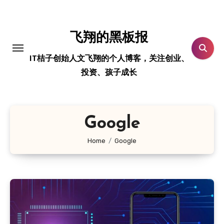
跳
转
到
飞翔的黑板报
内
IT桔子创始人文飞翔的个人博客，关注创业、
容
投资、孩子成长
Google
Home
Google