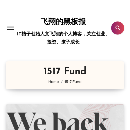
跳
转
到
飞翔的黑板报
内
IT桔子创始人文飞翔的个人博客，关注创业、
容
投资、孩子成长
1517 Fund
Home
1517 Fund