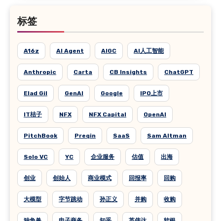
标签
A16z
AI Agent
AIGC
AI人工智能
Anthropic
Carta
CB Insights
ChatGPT
Elad Gil
GenAI
Google
IPO上市
IT桔子
NFX
NFX Capital
OpenAI
PitchBook
Preqin
SaaS
Sam Altman
Solo VC
YC
企业服务
估值
出海
创业
创始人
商业模式
回报率
回购
大模型
字节跳动
孙正义
并购
收购
独角兽
电子商务
知乎
英伟达
软银