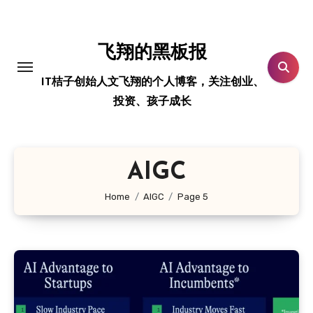
跳
转
到
飞翔的黑板报
内
IT桔子创始人文飞翔的个人博客，关注创业、
容
投资、孩子成长
AIGC
Home
AIGC
Page 5