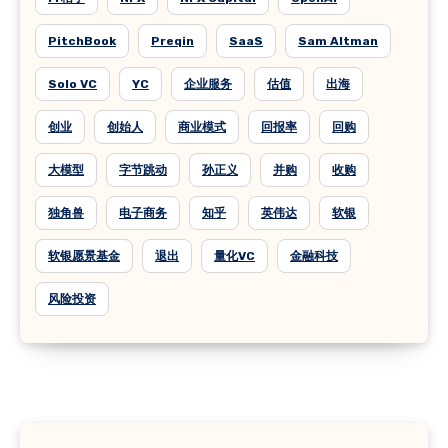
PitchBook
Preqin
SaaS
Sam Altman
Solo VC
YC
企业服务
估值
出海
创业
创始人
商业模式
回报率
回购
大模型
字节跳动
孙正义
并购
收购
独角兽
电子商务
知乎
英伟达
软银
软银愿景基金
退出
量化VC
金融科技
风险投资