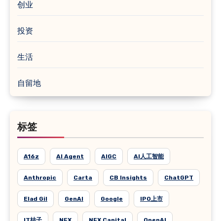
创业
投资
生活
自留地
标签
A16z
AI Agent
AIGC
AI人工智能
Anthropic
Carta
CB Insights
ChatGPT
Elad Gil
GenAI
Google
IPO上市
IT桔子
NFX
NFX Capital
OpenAI